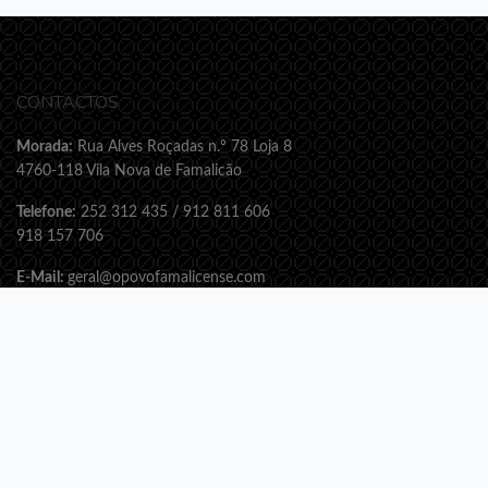
CONTACTOS
Morada:
Rua Alves Roçadas n.º 78 Loja 8
4760-118 Vila Nova de Famalicão
Telefone:
252 312 435 / 912 811 606
918 157 706
E-Mail:
geral@opovofamalicense.com
Web:
www.opovofamalicense.com
SUBSCREVA A NOSSA NEWSLETTER!
Receba todas as novidades e promoções gratuitamente!