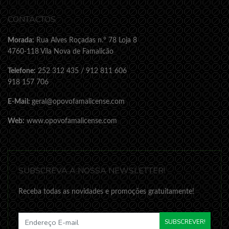
CONTACTOS
Morada:
Rua Alves Roçadas n.º 78 Loja 8
4760-118 Vila Nova de Famalicão
Telefone:
252 312 435 / 912 811 606
918 157 706
E-Mail:
geral@opovofamalicense.com
Web:
www.opovofamalicense.com
SUBSCREVA A NOSSA NEWSLETTER!
Receba todas as novidades e promoções gratuitamente!
SUBSCREVER!