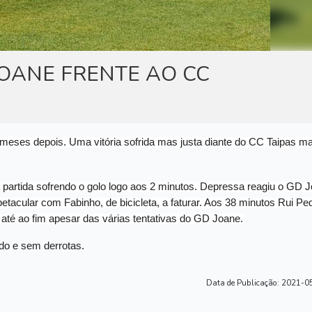
ATUALIDADE
 JOANE FRENTE AO CC
meses depois. Uma vitória sofrida mas justa diante do CC Taipas m
artida sofrendo o golo logo aos 2️
minutos. Depressa reagiu o GD 
acular com Fabinho, de bicicleta, a faturar. Aos 3️
8
minutos Rui Pe
até ao fim apesar das várias tentativas do GD Joane.
do e sem derrotas.
Data de Publicação:
2021-05