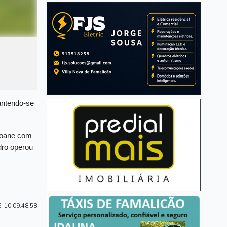
antendo-se
Joane com
dro operou
-10 09:48:58