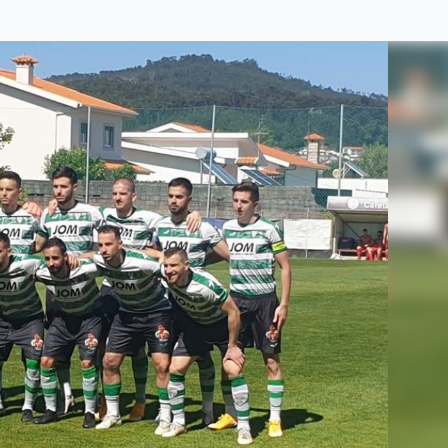
FREGUESIAS
POLÍTICA
ÚLTIMA HORA
OPINIÃO
DESPORTO
EXCLUSIVO O POVO FAMALICENSE
AMBIENTE
ACIDENTE
ELEIÇÕES AUTÁRQUICAS 2021
DIA INTERNACIONAL DA MULHER