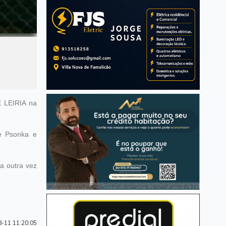
 LEIRIA na
de Psonka e
ra outra vez
-11 11:20:05