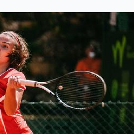
FREGUESIAS
POLÍTICA
ÚLTIMA HORA
OPINIÃO
DESPORTO
EXCLUSIVO O POVO FAMALICENSE
AMBIENTE
ACIDENTE
ELEIÇÕES AUTÁRQUICAS 2021
DIA INTERNACIONAL DA MULHER