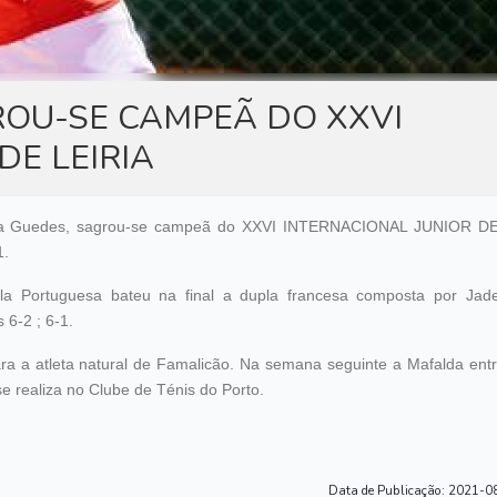
ATUALIDADE
OU-SE CAMPEÃ DO XXVI
DE LEIRIA
alda Guedes, sagrou-se campeã do XXVI INTERNACIONAL JUNIOR DE
1.
la Portuguesa bateu na final a dupla francesa composta por Ja
6-2 ; 6-1.
ara a atleta natural de Famalicão. Na semana seguinte a Mafalda ent
ealiza no Clube de Ténis do Porto.
Data de Publicação:
2021-08