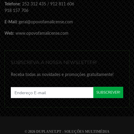
Telefone:
252 312 435 / 912 811 606
918 157 706
E-Mail:
geral@opovofamalicense.com
Web:
www.opovofamalicense.com
SUBSCREVA A NOSSA NEWSLETTER!
Receba todas as novidades e promoções gratuitamente!
SUBSCREVER!
© 2026
DUPLANET.PT - SOLUÇÕES MULTIMÉDIA