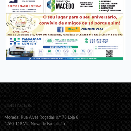
CONTACTOS
Morada:
Rua Alves Roçadas n.º 78 Loja 8
4760-118 Vila Nova de Famalicão