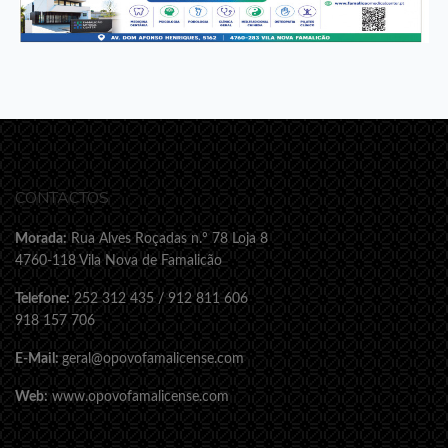
CONTACTOS
Morada:
Rua Alves Roçadas n.º 78 Loja 8
4760-118 Vila Nova de Famalicão
Telefone:
252 312 435 / 912 811 606
918 157 706
E-Mail:
geral@opovofamalicense.com
Web:
www.opovofamalicense.com