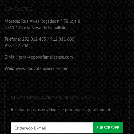
CONTACTOS
Morada:
Rua Alves Roçadas n.º 78 Loja 8
4760-118 Vila Nova de Famalicão
Telefone:
252 312 435 / 912 811 606
918 157 706
E-Mail:
geral@opovofamalicense.com
Web:
www.opovofamalicense.com
SUBSCREVA A NOSSA NEWSLETTER!
Receba todas as novidades e promoções gratuitamente!
SUBSCREVER!