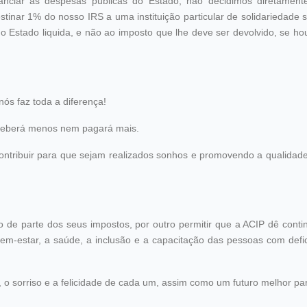
nanciar as despesas públicas do Estado, não decidimos diretamen
estinar 1% do nosso IRS a uma instituição particular de solidariedade 
o Estado liquida, e não ao imposto que lhe deve ser devolvido, se ho
ós faz toda a diferença!
eceberá menos nem pagará mais.
ontribuir para que sejam realizados sonhos e promovendo a qualidade
no de parte dos seus impostos, por outro permitir que a ACIP dê cont
em-estar, a saúde, a inclusão e a capacitação das pessoas com defic
 o sorriso e a felicidade de cada um, assim como um futuro melhor pa