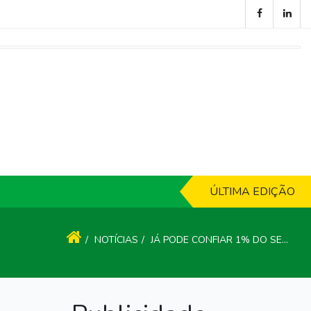
ÚLTIMA EDIÇÃO
NOTÍCIAS
JÁ PODE CONFIAR 1% DO SEU IRS À ACIP SEM GASTAR NADA E CONTRIBUIR PARA UM MUNDO MELHOR.