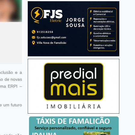
nclusão e a
ção de novas
 uma ERPI –
e um futuro