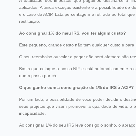
A totalidade dos impostos que pagamos destina-se a fi
aplicados. A única exceção existente é a possibilidade de d
é o caso da ACIP. Esta percentagem é retirada ao total que 
restituição.
Ao consignar 1% do meu IRS, vou ter algum custo?
Este pequeno, grande gesto não tem qualquer custo e para n
O seu reembolso ou valor a pagar não será afetado: não r
Basta que coloque o nosso NIF e está automaticamente a c
quem passa por cá.
O que ganho com a consignação de 1% do IRS à ACIP?
Por um lado, a possibilidade de você poder decidir o desti
seus projetos que visam promover a qualidade de vida, o b
incapacidade.
Ao consignar 1% do seu IRS leva consigo o sonho, o abraço,