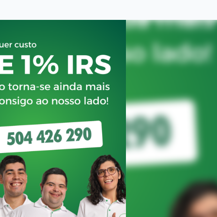
FREGUESIAS
POLÍTICA
ÚLTIMA HORA
OPINIÃO
DESPORTO
EXCLUSIVO O POVO FAMALICENSE
AMBIENTE
ACIDENTE
ELEIÇÕES AUTÁRQUICAS 2021
DIA INTERNACIONAL DA MULHER