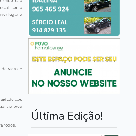
te onde são
social, como
uver lugar à
 de vida de
inuidade aos
iência e/ou
Última Edição!
ra todos.