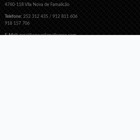
4760-118 Vila Nova de Famalicão
Telefone:
252 312 435 / 912 811 606
918 157 706
E-Mail:
geral@opovofamalicense.com
Web:
www.opovofamalicense.com
SUBSCREVA A NOSSA NEWSLETTER!
Receba todas as novidades e promoções gratuitamente!
SUBSCREVER!