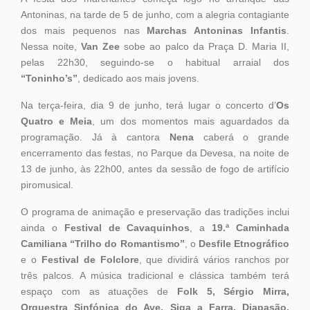
Antoninas, na tarde de 5 de junho, com a alegria contagiante
dos mais pequenos nas
Marchas Antoninas Infantis
.
Nessa noite,
Van Zee
sobe ao palco da Praça D. Maria II,
pelas 22h30, seguindo-se o habitual arraial dos
“Toninho’s”
, dedicado aos mais jovens.
Na terça-feira, dia 9 de junho, terá lugar o concerto d’
Os
Quatro e Meia
, um dos momentos mais aguardados da
programação. Já à cantora
Nena
caberá o grande
encerramento das festas, no Parque da Devesa, na noite de
13 de junho, às 22h00, antes da sessão de fogo de artifício
piromusical.
O programa de animação e preservação das tradições inclui
ainda o
Festival de Cavaquinhos
, a
19.ª Caminhada
Camiliana “Trilho do Romantismo”
, o
Desfile Etnográfico
e o
Festival de Folclore
, que dividirá vários ranchos por
três palcos. A música tradicional e clássica também terá
espaço com as atuações de
Folk 5, Sérgio Mirra,
Orquestra Sinfónica do Ave, Siga a Farra, Diapasão,