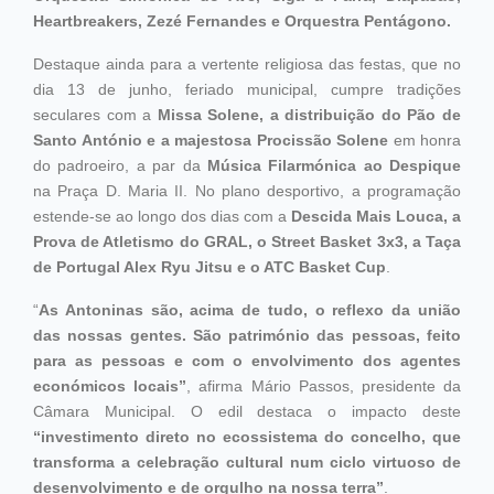
Heartbreakers, Zezé Fernandes e Orquestra Pentágono.
Destaque ainda para a vertente religiosa das festas, que no
dia 13 de junho, feriado municipal, cumpre tradições
seculares com a
Missa Solene, a distribuição do Pão de
Santo António e a majestosa Procissão Solene
em honra
do padroeiro, a par da
Música Filarmónica ao Despique
na Praça D. Maria II. No plano desportivo, a programação
estende-se ao longo dos dias com a
Descida Mais Louca, a
Prova de Atletismo do GRAL, o Street Basket 3x3, a Taça
de Portugal Alex Ryu Jitsu e o ATC Basket Cup
.
“
As Antoninas são, acima de tudo, o reflexo da união
das nossas gentes. São património das pessoas, feito
para as pessoas e com o envolvimento dos agentes
económicos locais”
, afirma Mário Passos, presidente da
Câmara Municipal. O edil destaca o impacto deste
“investimento direto no ecossistema do concelho, que
transforma a celebração cultural num ciclo virtuoso de
desenvolvimento e de orgulho na nossa terra”
.