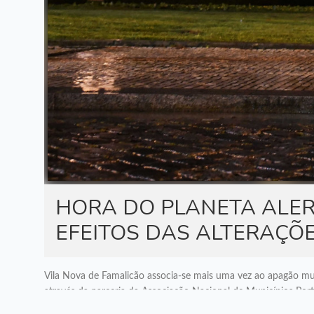
HORA DO PLANETA ALER
EFEITOS DAS ALTERAÇÕE
Vila Nova de Famalicão associa-se mais uma vez ao apagão mun
através da parceria da Associação Nacional de Municípios 
como objetivo sensibilizar a população para os efeitos das alt