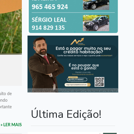
uito de
endo
ortante
Última Edição!
» LER MAIS