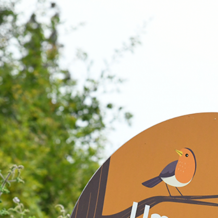
FREGUESIAS
POLÍTICA
ÚLTIMA HORA
OPINIÃO
DESPORTO
EXCLUSIVO O POVO FAMALICENSE
AMBIENTE
ACIDENTE
ELEIÇÕES AUTÁRQUICAS 2021
DIA INTERNACIONAL DA MULHER