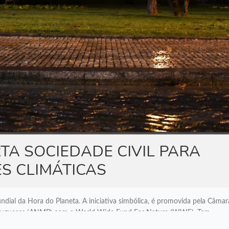
TA SOCIEDADE CIVIL PARA
S CLIMÁTICAS
dial da Hora do Planeta. A iniciativa simbólica, é promovida pela Câmar
Portugueses (ANMP) com a World Wide Fund For Nature (WWF). Tem
erações climáticas e para a proteção do planeta. Neste sentido, no próxi