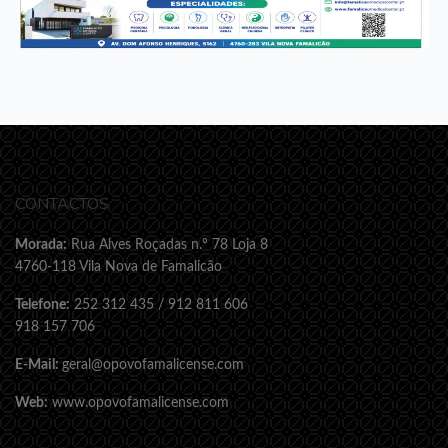
CONTACTOS
Morada:
Rua Alves Roçadas n.º 78 Loja 8
4760-118 Vila Nova de Famalicão
Telefone:
252 312 435 / 912 811 606
918 157 706
E-Mail:
geral@opovofamalicense.com
Web:
www.opovofamalicense.com