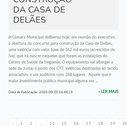
DA CASA DE
DELÃES
A Câmara Municipal deliberou hoje, em reunião do executivo,
a abertura do concurso para construção da Casa de Delães,
uma valência com valor base de 562 mil euros (acrescidos de
Iva), que irá nascer naquelas que foram as instalações do
Centro de Saúde da freguesia. O equipamento vai albergar a
sede da Junta, o posto dos CTT, valências destinadas ao tecido
associativo, e um auditório com 268 lugares. Aquele que é
maior investimento público municipal alguma vez ...
Data de Publicação:
2020-09-03 16:48:19
» LER MAIS
‹
1
2
...
14
15
16
17
18
19
2