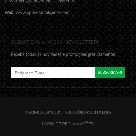
E-Mail:
geral@opovofamalicense.com
Web:
www.opovofamalicense.com
SUBSCREVA A NOSSA NEWSLETTER!
Receba todas as novidades e promoções gratuitamente!
SUBSCREVER!
© 2026
DUPLANET.PT - SOLUÇÕES MULTIMÉDIA
LIVRO DE RECLAMAÇÕES