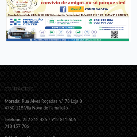
CONTACTOS
Morada:
Rua Alves Roçadas n.º 78 Loja 8
4760-118 Vila Nova de Famalicão
Telefone:
252 312 435 / 912 811 606
918 157 706