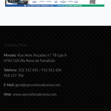
CONTACTOS
Morada:
Rua Alves Roçadas n.º 78 Loja 8
4760-118 Vila Nova de Famalicão
Telefone:
252 312 435 / 912 811 606
918 157 706
E-Mail:
geral@opovofamalicense.com
Web:
www.opovofamalicense.com