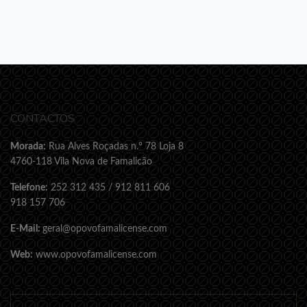
CONTACTOS
Morada:
Rua Alves Roçadas n.º 78 Loja 8
4760-118 Vila Nova de Famalicão
Telefone:
252 312 435 / 912 811 606
918 157 706
E-Mail:
geral@opovofamalicense.com
Web:
www.opovofamalicense.com