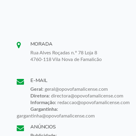
MORADA
Rua Alves Roçadas n.º 78 Loja 8
4760-118 Vila Nova de Famalicão
E-MAIL
Geral:
geral@opovofamalicense.com
Diretora:
directora@opovofamalicense.com
Informação:
redaccao@opovofamalicense.com
Gargantinha:
gargantinha@opovofamalicense.com
ANÚNCIOS
Publicidade: