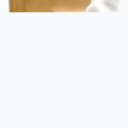
“UM DIA DE
CELEBRAÇÃO E
MAIS UM PASSO
NA
CONSOLIDAÇÃO
DA
DEMOCRACIA”
ENTREVISTA Maria Augusta Santos, vereadora do PS na
Câmara, foi das primeiras mulheres a assumir protagonismo na
cena política e governativa local Maria Augusta recusa o
papel de percursora da participação cívica e política das
mulheres em Vila Nova de Famalicão, mas a história recente do