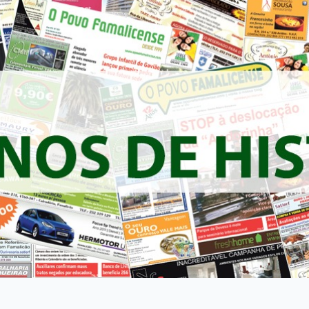
FREGUESIAS
POLÍTICA
ÚLTIMA HORA
OPINIÃO
DESPORTO
EXCLUSIVO O POVO FAMALICENSE
AMBIENTE
ACIDENTE
ELEIÇÕES AUTÁRQUICAS 2021
DIA INTERNACIONAL DA MULHER