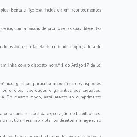
ida, isenta e rigorosa, incida ela em acontecimentos
icense, com a missão de promover as suas diferentes
umindo assim a sua faceta de entidade empregadora de
s, em linha com o disposto no n.º 1 do Artigo 17 da Lei
ómico, ganham particular importância os aspectos
 os direitos, liberdades e garantias dos cidadãos,
ência. Do mesmo modo, está atento ao cumprimento
pelo caminho fácil da exploração de bisbilhotices.
da notícia lhes não violar os direitos à imagem, ao
 relevante para o contacto que desejem estabelecer