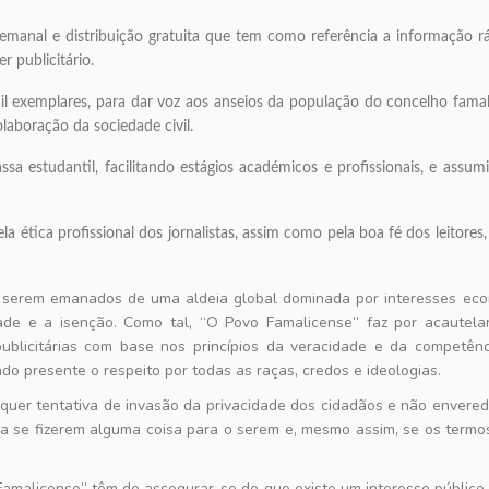
ATUALIDADE
emanal e distribuição gratuita que tem como referência a informação ráp
r publicitário.
 exemplares, para dar voz aos anseios da população do concelho famal
olaboração da sociedade civil.
assa estudantil, facilitando estágios académicos e profissionais, e ass
la ética profissional dos jornalistas, assim como pela boa fé dos leitore
serem emanados de uma aldeia global dominada por interesses econ
dade e a isenção. Como tal,
O Povo Famalicense
faz por acautelar
publicitárias com base nos princípios da veracidade e da compet
do presente o respeito por todas as raças, credos e ideologias.
uer tentativa de invasão da privacidade dos cidadãos e não envereda 
a se fizerem alguma coisa para o serem e, mesmo assim, se os termos 
Famalicense
têm de assegurar-se de que existe um interesse público