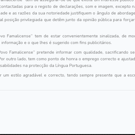
contactadas para o registo de declarações, som e imagem, excepto n
idade e as razões da sua notoriedade justifiquem o ângulo de abord
al posição privilegiada que detêm junto da opinião pública para forç
vo Famalicense
tem de estar convenientemente sinalizada, de mod
 informação e o que lhes é sugerido com fins publicitários.
ovo Famalicense
pretende informar com qualidade, sacrificando s
 Por outro lado, tem como ponto de honra o emprego correcto e ajusta
abilidades na protecção da Língua Portuguesa.
 um estilo agradável e correcto, tendo sempre presente que a escrita