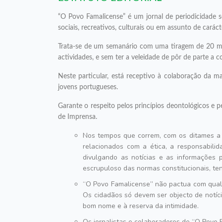
O Povo Famalicense
é um jornal de periodicidade s
sociais, recreativos, culturais ou em assunto de carácte
Trata-se de um semanário com uma tiragem de 20 mil
actividades, e sem ter a veleidade de pôr de parte a c
Neste particular, está receptivo à colaboração da m
jovens portugueses.
Garante o respeito pelos princípios deontológicos e pe
de Imprensa.
Nos tempos que correm, com os ditames a 
relacionados com a ética, a responsabili
divulgando as notícias e as informações 
escrupuloso das normas constitucionais, ten
O Povo Famalicense
não pactua com qualq
Os cidadãos só devem ser objecto de notíci
bom nome e à reserva da intimidade.
Os jornalistas e colaboradores de
O Povo 