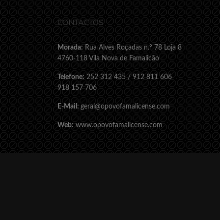
CONTACTOS
Morada:
Rua Alves Roçadas n.º 78 Loja 8
4760-118 Vila Nova de Famalicão
Telefone:
252 312 435 / 912 811 606
918 157 706
E-Mail:
geral@opovofamalicense.com
Web:
www.opovofamalicense.com