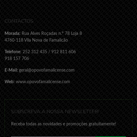
CONTACTOS
Morada:
Rua Alves Roçadas n.º 78 Loja 8
4760-118 Vila Nova de Famalicão
Telefone:
252 312 435 / 912 811 606
918 157 706
E-Mail:
geral@opovofamalicense.com
Web:
www.opovofamalicense.com
SUBSCREVA A NOSSA NEWSLETTER!
Receba todas as novidades e promoções gratuitamente!