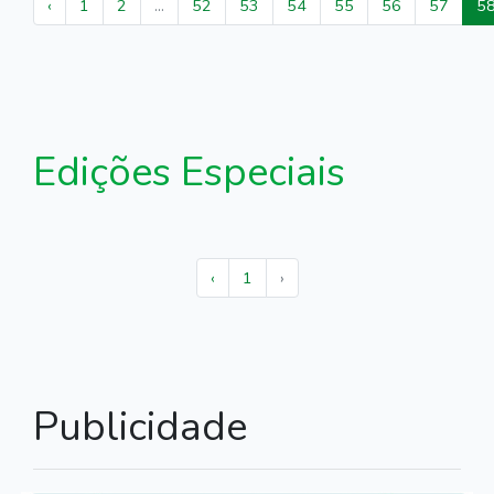
‹
1
2
...
52
53
54
55
56
57
5
Edições Especiais
‹
1
›
Publicidade