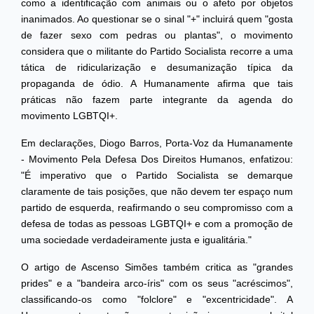
como a identificação com animais ou o afeto por objetos
inanimados. Ao questionar se o sinal "+" incluirá quem "gosta
de fazer sexo com pedras ou plantas", o movimento
considera que o militante do Partido Socialista recorre a uma
tática de ridicularização e desumanização típica da
propaganda de ódio. A Humanamente afirma que tais
práticas não fazem parte integrante da agenda do
movimento LGBTQI+.
Em declarações, Diogo Barros, Porta-Voz da Humanamente
- Movimento Pela Defesa Dos Direitos Humanos, enfatizou:
"É imperativo que o Partido Socialista se demarque
claramente de tais posições, que não devem ter espaço num
partido de esquerda, reafirmando o seu compromisso com a
defesa de todas as pessoas LGBTQI+ e com a promoção de
uma sociedade verdadeiramente justa e igualitária."
O artigo de Ascenso Simões também critica as "grandes
prides" e a "bandeira arco-íris" com os seus "acréscimos",
classificando-os como "folclore" e "excentricidade". A