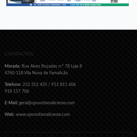
CONTACTOS
Morada:
Rua Alves Roçadas n.º 78 Loja 8
4760-118 Vila Nova de Famalicão
Telefone:
252 312 435 / 912 811 606
918 157 706
E-Mail:
geral@opovofamalicense.com
Web:
www.opovofamalicense.com