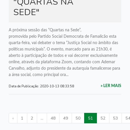
"QUARTAS NA
SEDE"
A próxima sessão das “Quartas na Sede”,
promovida pelo Partido Social Democrata de Famalicão esta
quarta-feira, vai debater o tema “Justiça Social no âmbito das
políticas municipais”. O evento, marcado para as 21h30, é
aberto à participação de todos e vai decorrer exclusivamente
online, através da plataforma Zoom, contando com Ademar
Carvalho, adjunto do presidente da autarquia famalicense para
a área social, como principal ora...
Data de Publicação:
2020-10-13 08:33:58
» LER MAIS
‹
1
2
...
48
49
50
51
52
53
5