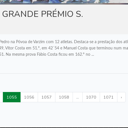
 GRANDE PRÉMIO S.
edro na Póvoa de Varzim com 12 atletas. Destaca-se a prestação dos atl
49, Vítor Costa em 51.º, em 42´54 e Manuel Costa que terminou num ma
51. Na mesma prova Fábio Costa ficou em 162.º no ...
1055
1056
1057
1058
...
1070
1071
›