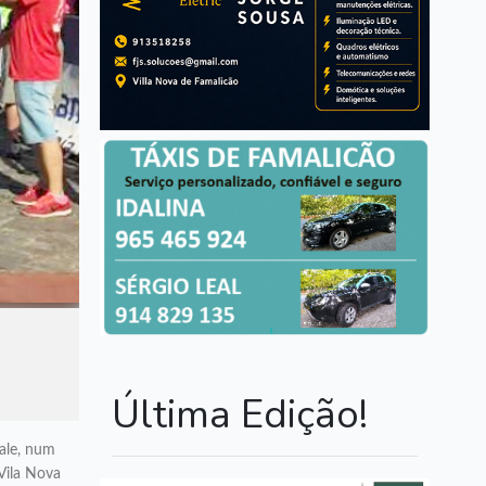
Última Edição!
ale, num
Vila Nova