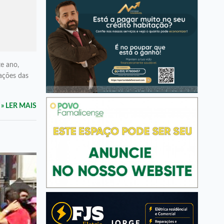
te ano,
uações das
» LER MAIS