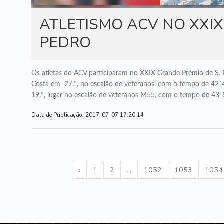
ATLETISMO ACV NO XXIX
PEDRO
Os atletas do ACV participaram no XXIX Grande Prémio de S. P
Costa em 27.º, no escalão de veteranos, com o tempo de 42´
19.º, lugar no escalão de veteranos M55, com o tempo de 43´
Data de Publicação:
2017-07-07 17:20:14
‹
1
2
...
1052
1053
1054