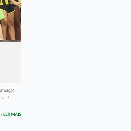
formação,
nçalo
» LER MAIS