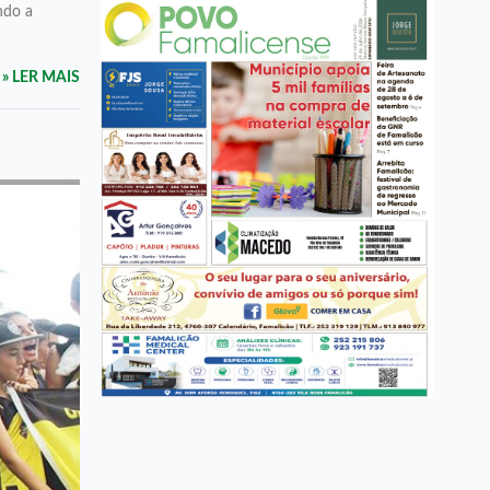
ndo a
» LER MAIS