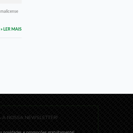
amalicense
» LER MAIS
 A NOSSA NEWSLETTER!
s novidades e promoções gratuitamente!