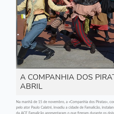
A COMPANHIA DOS PIRAT
ABRIL
Na manhã de 15 de novembro, a «Companhia dos Piratas», comp
pelo ator Paulo Calatré, invadiu a cidade de Famalicão, instala
da ACE Famalicão apresentaram o que fizeram durante os dois 