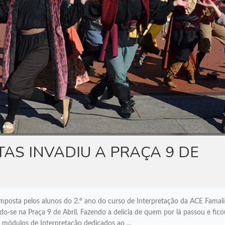
AS INVADIU A PRAÇA 9 DE
osta pelos alunos do 2.º ano do curso de Interpretação da ACE Famalic
ndo-se na Praça 9 de Abril. Fazendo a delícia de quem por lá passou e fico
módulos de Interpretação dedicados ao ...