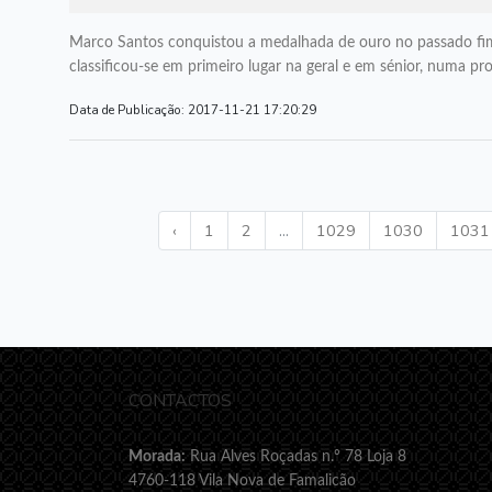
Marco Santos conquistou a medalhada de ouro no passado fim
classificou-se em primeiro lugar na geral e em sénior, numa p
Data de Publicação:
2017-11-21 17:20:29
‹
1
2
...
1029
1030
1031
CONTACTOS
Morada:
Rua Alves Roçadas n.º 78 Loja 8
4760-118 Vila Nova de Famalicão