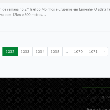
 de semana no 2.º Trail do Moinhos e Cruzeiros em Lemenhe. O atleta f
rova com 12km e 800 metros. ...
1032
1033
1034
1035
...
1070
1071
›
SUBSCREVA
Receba todas a