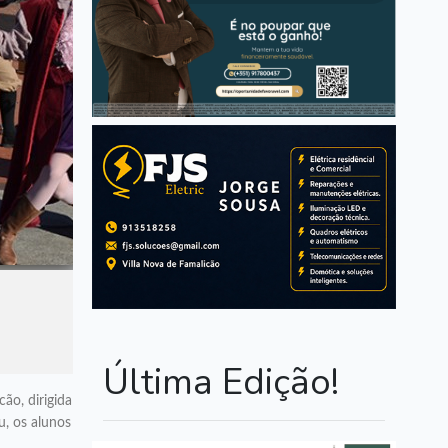
Última Edição!
ão, dirigida
u, os alunos