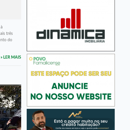
 à
ais três
unto do
» LER MAIS