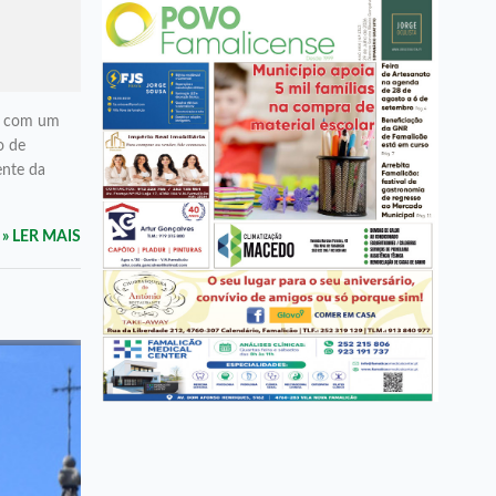
ta com um
o de
ente da
» LER MAIS