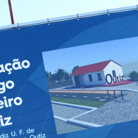
FREGUESIAS
POLÍTICA
ÚLTIMA HORA
OPINIÃO
DESPORTO
EXCLUSIVO O POVO FAMALICENSE
AMBIENTE
ACIDENTE
ELEIÇÕES AUTÁRQUICAS 2021
DIA INTERNACIONAL DA MULHER